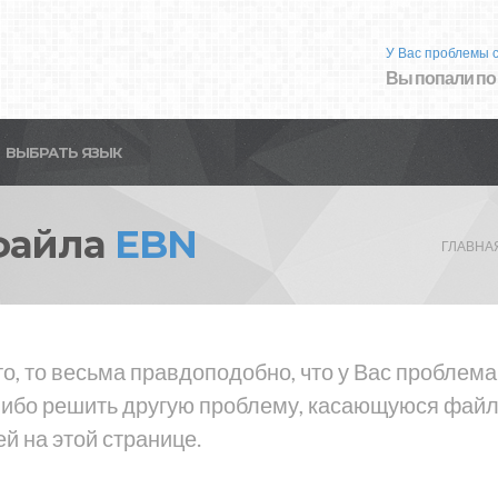
У Вас проблемы 
Вы попали по
ВЫБРАТЬ ЯЗЫК
файла
EBN
ГЛАВНА
то, то весьма правдоподобно, что у Вас проблем
либо решить другую проблему, касающуюся файла
й на этой странице.