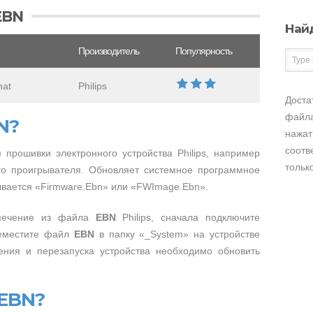
EBN
Най
Производитель
Популярность
mat
Philips
Доста
файла
N?
нажат
соотв
прошивки электронного устройства Philips, например
тольк
го проигрывателя. Обновляет системное программное
ывается «Firmware.Ebn» или «FWImage.Ebn».
спечение из файла
EBN
Philips, сначала подключите
реместите файл
EBN
в папку «_System» на устройстве
чения и перезапуска устройства необходимо обновить
 EBN?