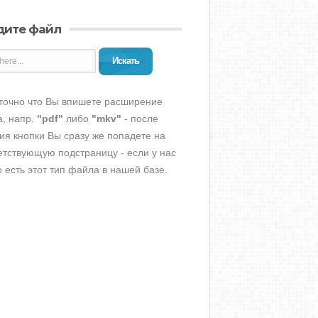
дите файл
Искать
точно что Вы впишете расширение
, напр.
"pdf"
либо
"mkv"
- после
ия кнопки Вы сразу же попадете на
етствующую подстраницу - если у нас
о есть этот тип файла в нашей базе.