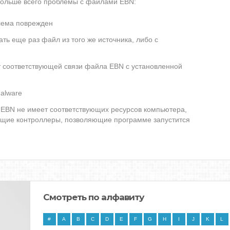
 больше всего проблемы с файлами EBN:
лема поврежден
ть еще раз файл из того же источника, либо с
т соответствующей связи файла EBN с установленной
alware
EBN не имеет соответствующих ресурсов компьютера,
ющие контроллеры, позволяющие программе запустится
Смотреть по алфавиту
#
A
B
C
D
E
F
G
H
I
J
K
L