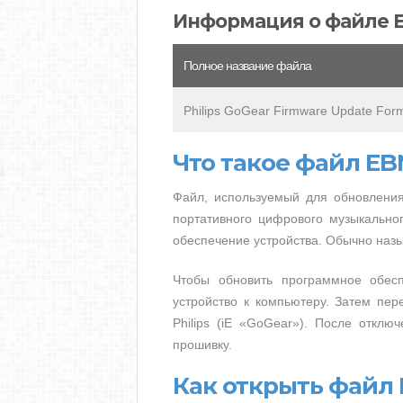
Информация о файле 
Полное название файла
Philips GoGear Firmware Update For
Что такое файл EB
Файл, используемый для обновления 
портативного цифрового музыкально
обеспечение устройства. Обычно наз
Чтобы обновить программное обе
устройство к компьютеру. Затем пе
Philips (iE «GoGear»). После отклю
прошивку.
Как открыть файл