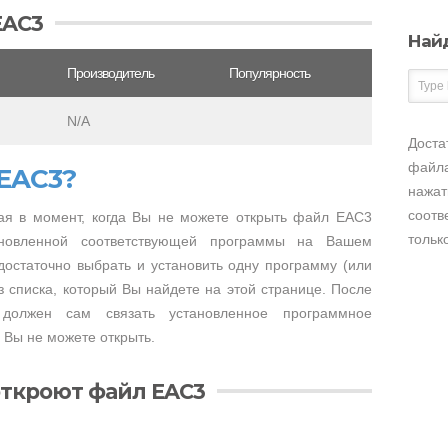
EAC3
Най
Производитель
Популярность
N/A
Доста
файла
 EAC3?
нажат
соотв
я в момент, когда Вы не можете открыть файл EAC3
тольк
тановленной соответствующей программы на Вашем
достаточно выбрать и установить одну программу (или
 списка, который Вы найдете на этой странице. После
 должен сам связать установленное программное
 Вы не можете открыть.
откроют файл EAC3