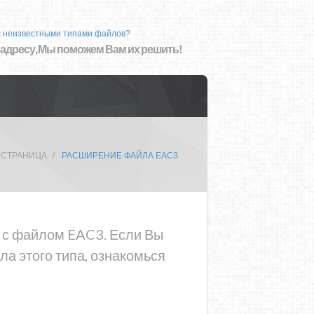
с неизвестными типами файлов?
 адресу, Мы поможем Вам их решить!
 СТРАНИЦА
РАСШИРЕНИЕ ФАЙЛА EAC3
а с файлом EAC3. Если Вы
а этого типа, ознакомься