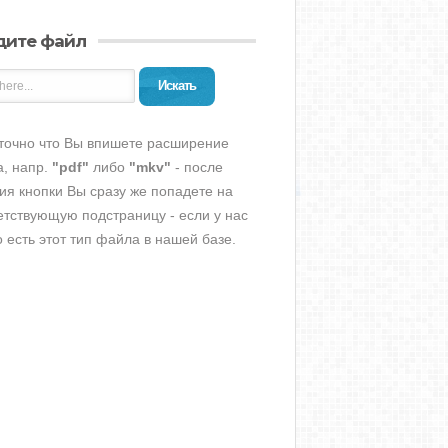
дите файл
Искать
точно что Вы впишете расширение
, напр.
"pdf"
либо
"mkv"
- после
ия кнопки Вы сразу же попадете на
етствующую подстраницу - если у нас
о есть этот тип файла в нашей базе.