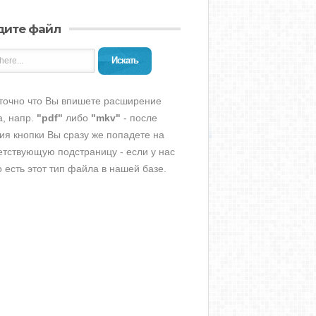
дите файл
Искать
точно что Вы впишете расширение
, напр.
"pdf"
либо
"mkv"
- после
ия кнопки Вы сразу же попадете на
етствующую подстраницу - если у нас
о есть этот тип файла в нашей базе.