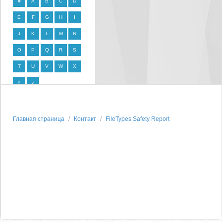
#
A
B
C
D
E
F
G
H
I
J
K
L
M
N
O
P
Q
R
S
T
U
V
W
X
Y
Z
Главная страница
Контакт
FileTypes Safety Report