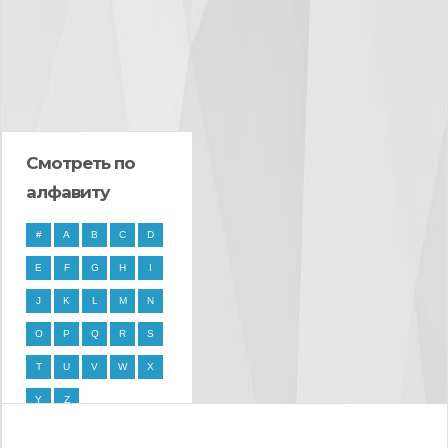
Смотреть по
алфавиту
#
A
B
C
D
E
F
G
H
I
J
K
L
M
N
O
P
Q
R
S
T
U
V
W
X
Y
Z