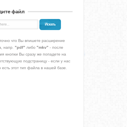
дите файл
Искать
точно что Вы впишете расширение
, напр.
"pdf"
либо
"mkv"
- после
ия кнопки Вы сразу же попадете на
етствующую подстраницу - если у нас
о есть этот тип файла в нашей базе.