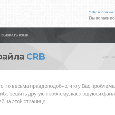
У Вас проблемы 
Вы попали по
ВЫБРАТЬ ЯЗЫК
файла
CRB
ГЛАВНА
о, то весьма правдоподобно, что у Вас проблем
либо решить другую проблему, касающуюся файла
й на этой странице.