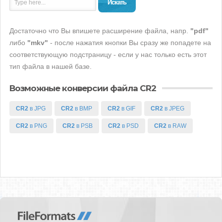
Искать
Достаточно что Вы впишете расширение файла, напр.
"pdf"
либо
"mkv"
- после нажатия кнопки Вы сразу же попадете на
соответствующую подстраницу - если у нас только есть этот
тип файла в нашей базе.
Возможные конверсии файла CR2
CR2
в JPG
CR2
в BMP
CR2
в GIF
CR2
в JPEG
CR2
в PNG
CR2
в PSB
CR2
в PSD
CR2
в RAW