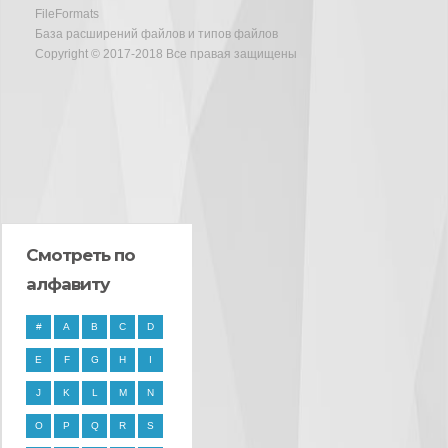
FileFormats
База расширений файлов и типов файлов
Copyright © 2017-2018 Все правая защищены
Смотреть по
алфавиту
#
A
B
C
D
E
F
G
H
I
J
K
L
M
N
O
P
Q
R
S