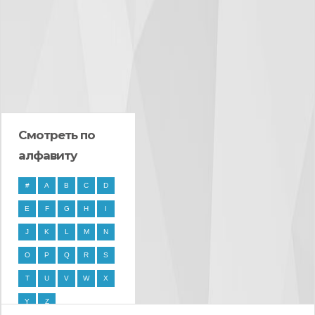
Смотреть по
алфавиту
#
A
B
C
D
E
F
G
H
I
J
K
L
M
N
O
P
Q
R
S
T
U
V
W
X
Y
Z