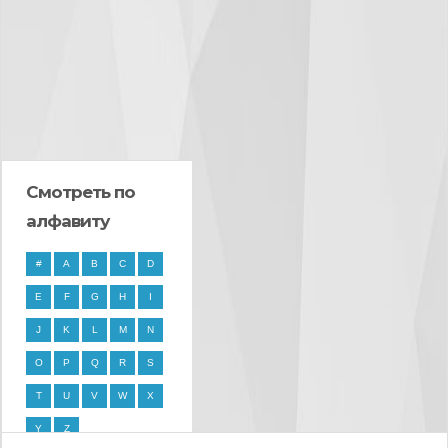
Смотреть по
алфавиту
#
A
B
C
D
E
F
G
H
I
J
K
L
M
N
O
P
Q
R
S
T
U
V
W
X
Y
Z