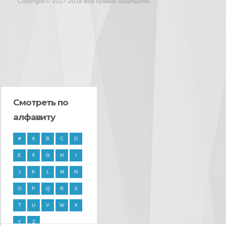
Copyright © 2017-2018 Все правая защищены
Смотреть по
алфавиту
#
A
B
C
D
E
F
G
H
I
J
K
L
M
N
O
P
Q
R
S
T
U
V
W
X
Y
Z