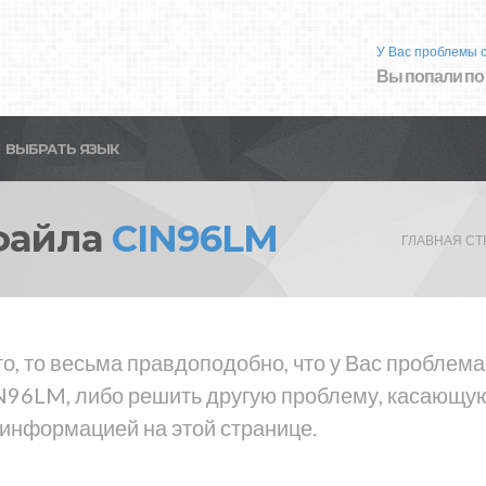
У Вас проблемы 
Вы попали по
ВЫБРАТЬ ЯЗЫК
файла
CIN96LM
ГЛАВНАЯ С
то, то весьма правдоподобно, что у Вас пробле
N96LM, либо решить другую проблему, касающую
 информацией на этой странице.