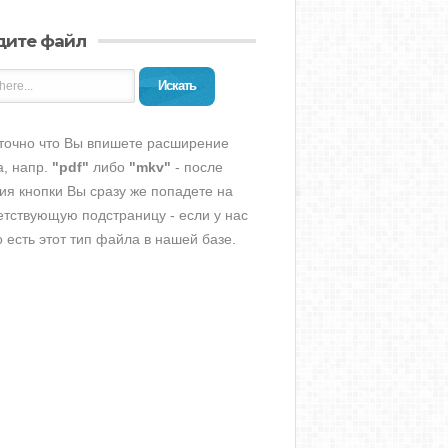
дите файл
Искать
точно что Вы впишете расширение
, напр.
"pdf"
либо
"mkv"
- после
ия кнопки Вы сразу же попадете на
етствующую подстраницу - если у нас
о есть этот тип файла в нашей базе.