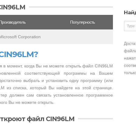
CIN96LM
Най
Производитель
Популярность
Microsoft Corporation
Доста
файла
 CIN96LM?
нажат
соотв
 в момент, когда Вы не можете открыть файл CIN96LM
тольк
тановленной соответствующей программы на Вашем
достаточно выбрать и установить одну программу (или
LM из списка, который Вы найдете на этой странице.
тер должен сам связать установленное программное
ого Вы не можете открыть.
откроют файл CIN96LM