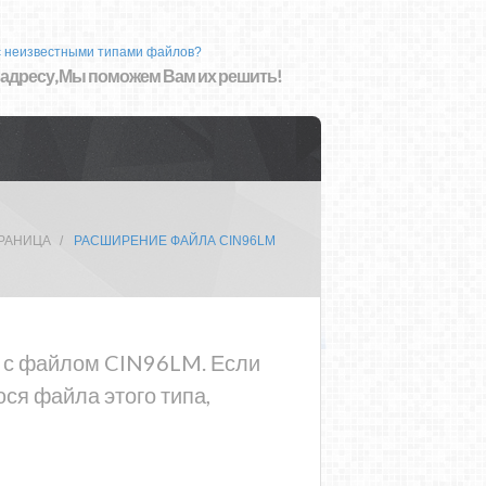
с неизвестными типами файлов?
 адресу, Мы поможем Вам их решить!
ТРАНИЦА
РАСШИРЕНИЕ ФАЙЛА CIN96LM
ма с файлом CIN96LM. Если
ся файла этого типа,