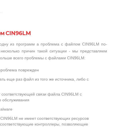
ом CIN96LM
 одну из программ а проблема с файлом CIN96LM по-
несколько причин такой ситуации - мы представляем
 больше всего проблемы с файлами CIN96LM:
проблема поврежден
ть еще раз файл из того же источника, либо с
ет соответствующей связи файла CIN96LM с
о обслуживания
alware
CIN96LM не имеет соответствующих ресурсов
 соответствующие контроллеры, позволяющие