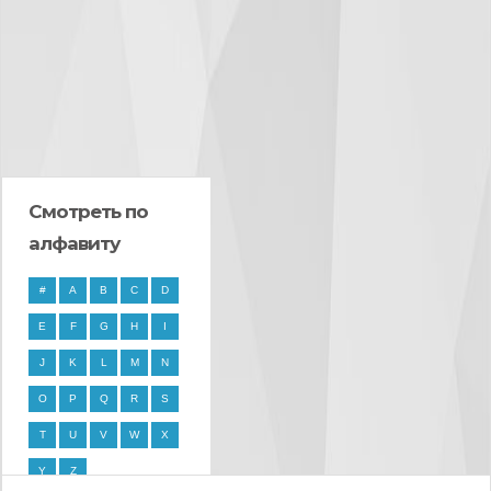
Смотреть по
алфавиту
#
A
B
C
D
E
F
G
H
I
J
K
L
M
N
O
P
Q
R
S
T
U
V
W
X
Y
Z