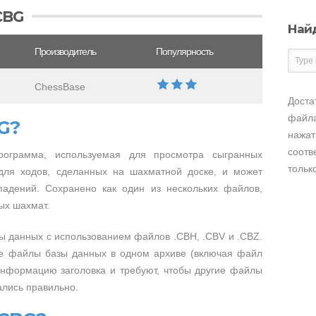
CBG
Най
Производитель
Популярность
ChessBase
Доста
файла
G?
нажат
соотв
рограмма, используемая для просмотра сыгранных
тольк
для ходов, сделанных на шахматной доске, и может
падений. Сохранено как один из нескольких файлов,
ых шахмат.
ы данных с использованием файлов .CBH, .CBV и .CBZ.
е файлы базы данных в одном архиве (включая файл
нформацию заголовка и требуют, чтобы другие файлы
ались правильно.