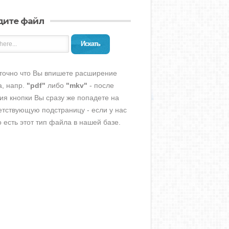
дите файл
Искать
точно что Вы впишете расширение
, напр.
"pdf"
либо
"mkv"
- после
ия кнопки Вы сразу же попадете на
етствующую подстраницу - если у нас
о есть этот тип файла в нашей базе.