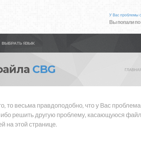
У Вас проблемы 
Вы попали по
ВЫБРАТЬ ЯЗЫК
файла
CBG
ГЛАВНА
то, то весьма правдоподобно, что у Вас проблем
либо решить другую проблему, касающуюся файла
й на этой странице.