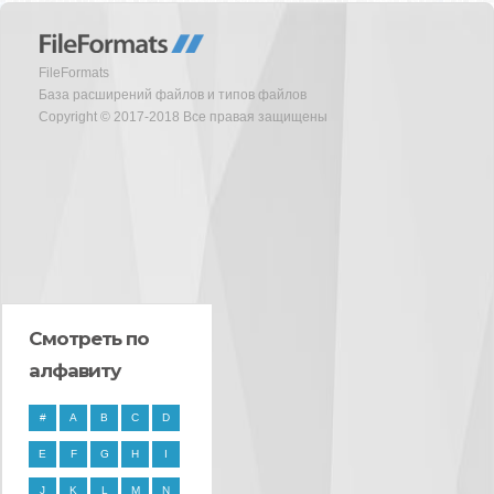
FileFormats
База расширений файлов и типов файлов
Copyright © 2017-2018 Все правая защищены
Смотреть по
алфавиту
#
A
B
C
D
E
F
G
H
I
J
K
L
M
N