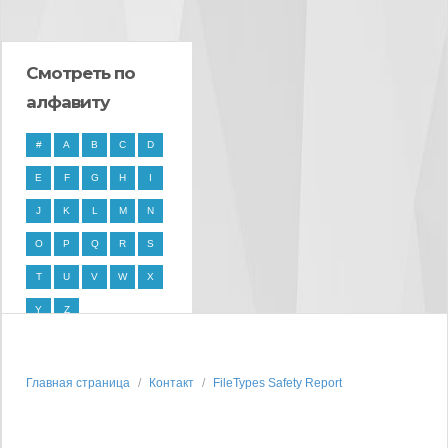
Смотреть по
алфавиту
#
A
B
C
D
E
F
G
H
I
J
K
L
M
N
O
P
Q
R
S
T
U
V
W
X
Y
Z
Главная страница
Контакт
FileTypes Safety Report