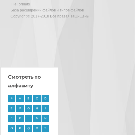
FileFormats
База расширений файлов и типов файлов
Copyright © 2017-2018 Все правая защищены
Смотреть по
алфавиту
#
A
B
C
D
E
F
G
H
I
J
K
L
M
N
O
P
Q
R
S