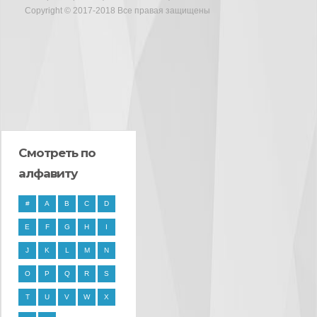
Copyright © 2017-2018 Все правая защищены
Смотреть по
алфавиту
#
A
B
C
D
E
F
G
H
I
J
K
L
M
N
O
P
Q
R
S
T
U
V
W
X