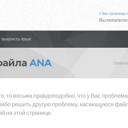
У Вас проблемы 
Вы попали по
ВЫБРАТЬ ЯЗЫК
файла
ANA
ГЛАВНА
то, то весьма правдоподобно, что у Вас проблем
либо решить другую проблему, касающуюся файла
й на этой странице.