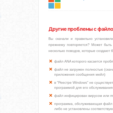
Другие проблемы с файл
Вы скачали и правильно установи
прежнему повторяется? Может быть 
несколько поводов, которые создают
файл ANA которого касается проб
файл не загружен полностью (скача
приложения сообщения мейл)
в "Реестре Windows" не существуе
программой для его обслуживания
файл инфицирован вирусом или m
программа, обслуживающая файл 
либо не установлены соответству