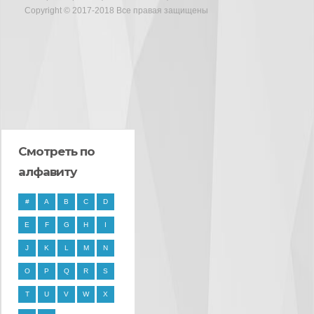
Copyright © 2017-2018 Все правая защищены
Смотреть по
алфавиту
#
A
B
C
D
E
F
G
H
I
J
K
L
M
N
O
P
Q
R
S
T
U
V
W
X