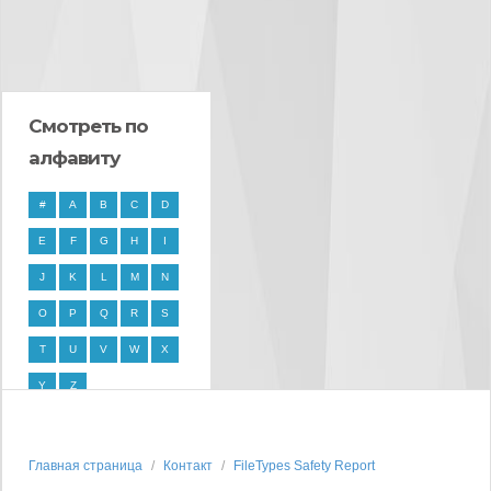
Смотреть по
алфавиту
#
A
B
C
D
E
F
G
H
I
J
K
L
M
N
O
P
Q
R
S
T
U
V
W
X
Y
Z
Главная страница
Контакт
FileTypes Safety Report