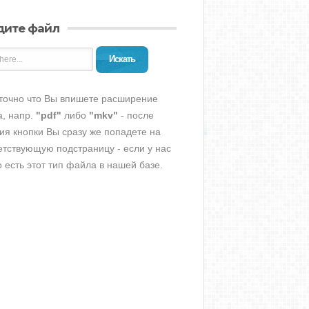
дите файл
Искать
точно что Вы впишете расширение
, напр.
"pdf"
либо
"mkv"
- после
ия кнопки Вы сразу же попадете на
етствующую подстраницу - если у нас
о есть этот тип файла в нашей базе.