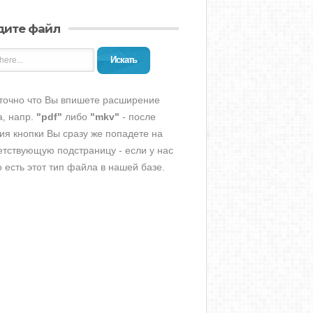
дите файл
Искать
точно что Вы впишете расширение
, напр.
"pdf"
либо
"mkv"
- после
ия кнопки Вы сразу же попадете на
етствующую подстраницу - если у нас
о есть этот тип файла в нашей базе.