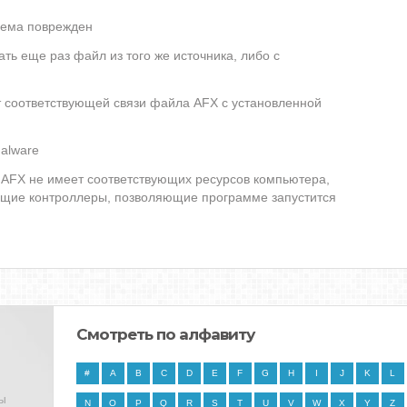
лема поврежден
ть еще раз файл из того же источника, либо с
т соответствующей связи файла AFX с установленной
alware
AFX не имеет соответствующих ресурсов компьютера,
ющие контроллеры, позволяющие программе запустится
Смотреть по алфавиту
#
A
B
C
D
E
F
G
H
I
J
K
L
ны
N
O
P
Q
R
S
T
U
V
W
X
Y
Z