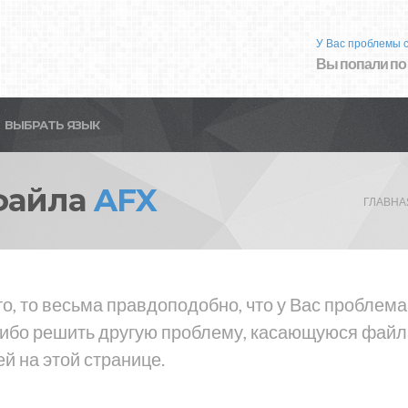
У Вас проблемы 
Вы попали по
ВЫБРАТЬ ЯЗЫК
файла
AFX
ГЛАВНА
о, то весьма правдоподобно, что у Вас проблем
либо решить другую проблему, касающуюся файла
й на этой странице.