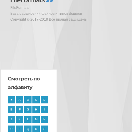
FileFormats
База расширений файлов и типов файлов
Copyright © 2017-2018 Все правая защищены
Смотреть по
алфавиту
#
A
B
C
D
E
F
G
H
I
J
K
L
M
N
O
P
Q
R
S