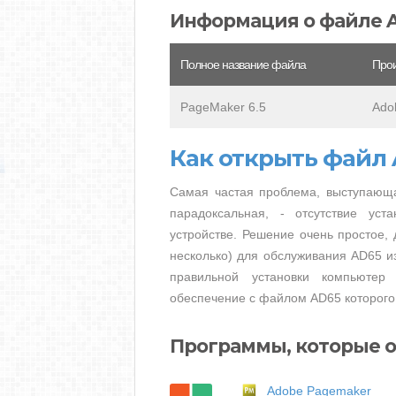
Информация о файле 
Полное название файла
Прои
PageMaker 6.5
Ado
Как открыть файл
Самая частая проблема, выступающа
парадоксальная, - отсутствие ус
устройстве. Решение очень простое, 
несколько) для обслуживания AD65 из
правильной установки компьютер
обеспечение с файлом AD65 которого
Программы, которые 
Adobe Pagemaker