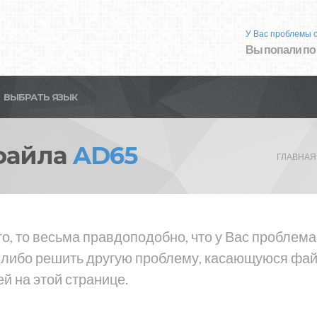
У Вас проблемы 
Вы попали по
ВЫБРАТЬ ЯЗЫК
файла
AD65
ГЛАВНАЯ
то, то весьма правдоподобно, что у Вас проблем
 либо решить другую проблему, касающуюся файл
й на этой странице.