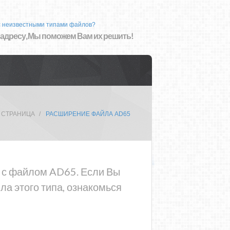
с неизвестными типами файлов?
 адресу, Мы поможем Вам их решить!
 СТРАНИЦА
РАСШИРЕНИЕ ФАЙЛА AD65
а с файлом AD65. Если Вы
а этого типа, ознакомься