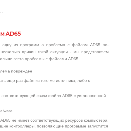
ом AD65
и одну из программ а проблема с файлом AD65 по-
несколько причин такой ситуации - мы представляем
 больше всего проблемы с файлами AD65:
блема поврежден
ть еще раз файл из того же источника, либо с
т соответствующей связи файла AD65 с установленной
alware
AD65 не имеет соответствующих ресурсов компьютера,
ющие контроллеры, позволяющие программе запустится