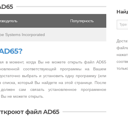
AD65
Най
зводитель
Популярность
be Systems Incorporated
Доста
файла
 AD65?
нажат
соотв
я в момент, когда Вы не можете открыть файл AD65
тольк
тановленной соответствующей программы на Вашем
достаточно выбрать и установить одну программу (или
 списка, который Вы найдете на этой странице. После
 должен сам связать установленное программное
 Вы не можете открыть.
откроют файл AD65