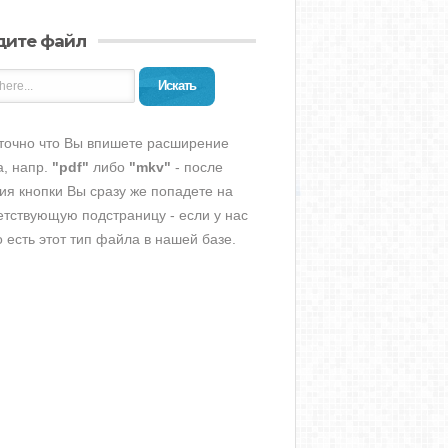
дите файл
Искать
точно что Вы впишете расширение
, напр.
"pdf"
либо
"mkv"
- после
ия кнопки Вы сразу же попадете на
етствующую подстраницу - если у нас
о есть этот тип файла в нашей базе.