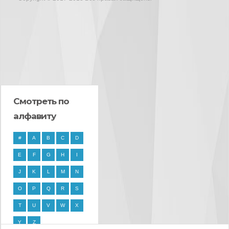
Смотреть по
алфавиту
#
A
B
C
D
E
F
G
H
I
J
K
L
M
N
O
P
Q
R
S
T
U
V
W
X
Y
Z