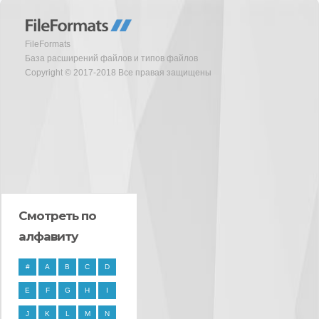
FileFormats
База расширений файлов и типов файлов
Copyright © 2017-2018 Все правая защищены
Смотреть по
алфавиту
#
A
B
C
D
E
F
G
H
I
J
K
L
M
N