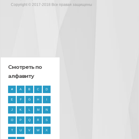
Copyright © 2017-2018 Все правая защищены
Смотреть по
алфавиту
#
A
B
C
D
E
F
G
H
I
J
K
L
M
N
O
P
Q
R
S
T
U
V
W
X