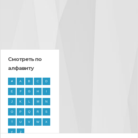
Смотреть по
алфавиту
#
A
B
C
D
E
F
G
H
I
J
K
L
M
N
O
P
Q
R
S
T
U
V
W
X
Y
Z