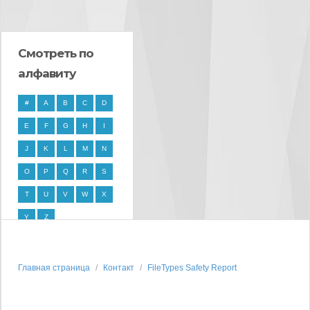
Смотреть по
алфавиту
#
A
B
C
D
E
F
G
H
I
J
K
L
M
N
O
P
Q
R
S
T
U
V
W
X
Y
Z
Главная страница
Контакт
FileTypes Safety Report