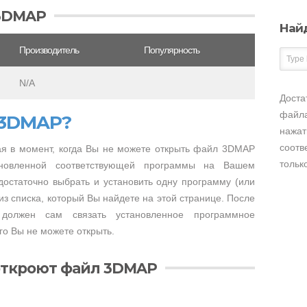
3DMAP
Най
Производитель
Популярность
N/A
Доста
файла
 3DMAP?
нажат
соотв
я в момент, когда Вы не можете открыть файл 3DMAP
тольк
тановленной соответствующей программы на Вашем
достаточно выбрать и установить одну программу (или
з списка, который Вы найдете на этой странице. После
 должен сам связать установленное программное
о Вы не можете открыть.
откроют файл 3DMAP