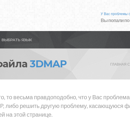
У Вас проблемы 
Вы попали по
ВЫБРАТЬ ЯЗЫК
файла
3DMAP
ГЛАВНАЯ 
то, то весьма правдоподобно, что у Вас пробле
, либо решить другую проблему, касающуюся фа
й на этой странице.