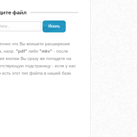
дите файл
Искать
точно что Вы впишете расширение
, напр.
"pdf"
либо
"mkv"
- после
ия кнопки Вы сразу же попадете на
етствующую подстраницу - если у нас
о есть этот тип файла в нашей базе.