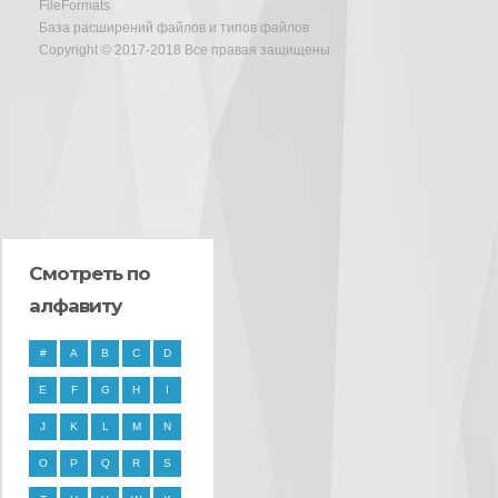
FileFormats
База расширений файлов и типов файлов
Copyright © 2017-2018 Все правая защищены
Смотреть по
алфавиту
#
A
B
C
D
E
F
G
H
I
J
K
L
M
N
O
P
Q
R
S