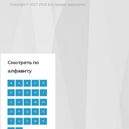
Copyright © 2017-2018 Все правая защищены
Смотреть по
алфавиту
#
A
B
C
D
E
F
G
H
I
J
K
L
M
N
O
P
Q
R
S
T
U
V
W
X