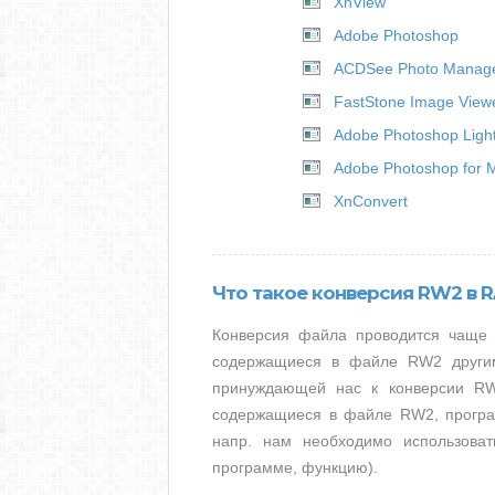
XnView
Adobe Photoshop
ACDSee Photo Manag
FastStone Image View
Adobe Photoshop Ligh
Adobe Photoshop for 
XnConvert
Что такое конверсия RW2 в 
Конверсия файла проводится чаще в
содержащиеся в файле RW2 другим
принуждающей нас к конверсии RW
содержащиеся в файле RW2, програ
напр. нам необходимо использоват
программе, функцию).