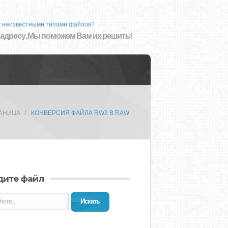
с неизвестными типами файлов?
 адресу, Мы поможем Вам их решить!
РАНИЦА
КОНВЕРСИЯ ФАЙЛА RW2 В RAW
дите файл
Искать