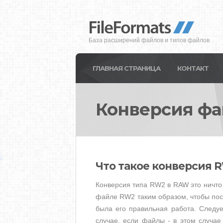
База расширений файлов и типов файлов
ГЛАВНАЯ СТРАНИЦА
КОНТАКТ
Конверсия ф
Что такое конверсия 
Конверсия типа RW2 в RAW это ничто 
файле RW2 таким образом, чтобы по
была его правильная работа. Следу
случае, если файлы - в этом случа