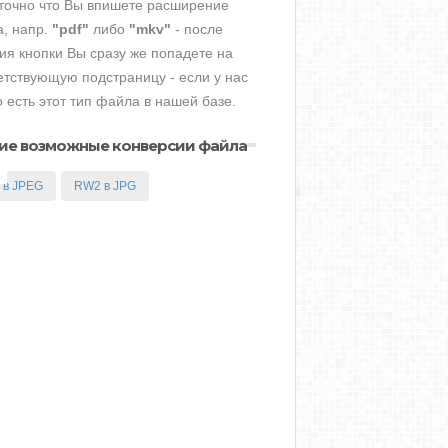
точно что Вы впишете расширение
, напр.
"pdf"
либо
"mkv"
- после
ия кнопки Вы сразу же попадете на
етствующую подстраницу - если у нас
о есть этот тип файла в нашей базе.
ие возможные конверсии файла
 в JPEG
RW2 в JPG