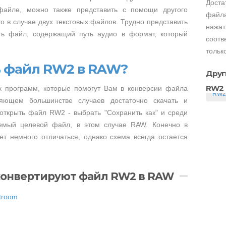
Доста
файле, можно также представить с помощи другого
файла
о в случае двух текстовых файлов. Трудно представить
нажат
ть файл, содержащий путь аудио в формат, который
соотв
тольк
ь файл RW2 в RAW?
Друг
RW2
к программ, которые помогут Вам в конверсии файла
RW2
ющем большинстве случаев достаточно скачать и
 открыть файл RW2 - выбрать "Сохранить как" и среди
емый целевой файл, в этом случае RAW. Конечно в
т немного отличаться, однако схема всегда остается
конвертируют файл RW2 в RAW
troom