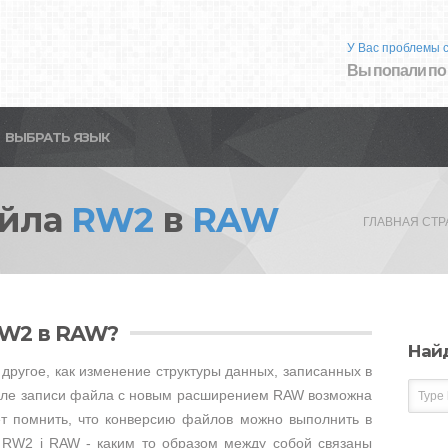
У Вас проблемы 
Вы попали по
ВЫБРАТЬ ЯЗЫК
айла
RW2
в
RAW
ГЛАВНАЯ СТ
RW2 в RAW?
Най
другое, как изменение структуры данных, записанных в
сле записи файла с новым расширением RAW возможна
ет помнить, что конверсию файлов можно выполнить в
е RW2 i RAW - каким то образом между собой связаны