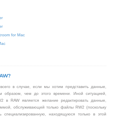
er
er
troom for Mac
Mac
RAW?
сего в случае, если мы хотим представить данные,
 образом, чем до этого времени. Иной ситуацией,
2 в RAW является желание редактировать данные,
ммой, обслуживающей только файлы RW2 (поскольку
ь специализированную, находящуюся только в этой