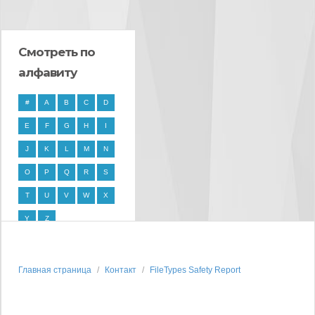
Смотреть по
алфавиту
#
A
B
C
D
E
F
G
H
I
J
K
L
M
N
O
P
Q
R
S
T
U
V
W
X
Y
Z
Главная страница
Контакт
FileTypes Safety Report