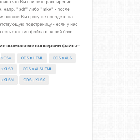
точно что Вы впишете расширение
, напр.
"pdf"
либо
"mkv"
- после
ия кнопки Вы сразу же попадете на
етствующую подстраницу - если у нас
о есть этот тип файла в нашей базе.
ие возможные конверсии файла
 в CSV
ODS в HTML
ODS в XLS
 в XLSB
ODS в XLSHTML
 в XLSM
ODS в XLSX