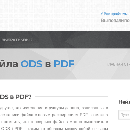
У Вас проблемы 
Вы попали по
ВЫБРАТЬ ЯЗЫК
айла
ODS
в
PDF
ГЛАВНАЯ СТ
DS в PDF?
Най
другое, как изменение структуры данных, записанных в
сле записи файла с новым расширением PDF возможна
ет помнить, что конверсию файлов можно выполнить в
е ODS i PDF - каким то образом между собой связаны