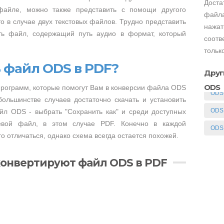
Доста
файле, можно также представить с помощи другого
файла
о в случае двух текстовых файлов. Трудно представить
нажат
ть файл, содержащий путь аудио в формат, который
соотв
тольк
 файл ODS в PDF?
Друг
ODS
программ, которые помогут Вам в конверсии файла ODS
ODS
льшинстве случаев достаточно скачать и установить
ODS
йл ODS - выбрать "Сохранить как" и среди доступных
евой файл, в этом случае PDF. Конечно в каждой
ODS
о отличаться, однако схема всегда остается похожей.
конвертируют файл ODS в PDF