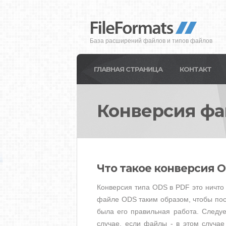
База расширений файлов и типов файлов
ГЛАВНАЯ СТРАНИЦА
КОНТАКТ
Конверсия ф
Что такое конверсия O
Конверсия типа ODS в PDF это ничто 
файле ODS таким образом, чтобы по
была его правильная работа. Следу
случае, если файлы - в этом случа