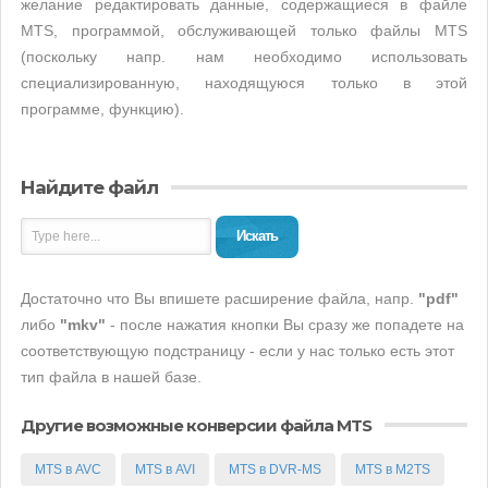
желание редактировать данные, содержащиеся в файле
MTS, программой, обслуживающей только файлы MTS
(поскольку напр. нам необходимо использовать
специализированную, находящуюся только в этой
программе, функцию).
Найдите файл
Искать
Достаточно что Вы впишете расширение файла, напр.
"pdf"
либо
"mkv"
- после нажатия кнопки Вы сразу же попадете на
соответствующую подстраницу - если у нас только есть этот
тип файла в нашей базе.
Другие возможные конверсии файла MTS
MTS в AVC
MTS в AVI
MTS в DVR-MS
MTS в M2TS