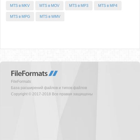
MTS в MKV
MTS в MOV
MTS в MP3
MTS в MP4
MTS в MPG
MTS в WMV
FileFormats
База расширений файлов и типов файлов
Copyright © 2017-2018 Все правая защищены