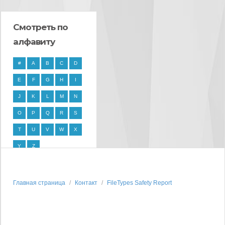
Смотреть по
алфавиту
#
A
B
C
D
E
F
G
H
I
J
K
L
M
N
O
P
Q
R
S
T
U
V
W
X
Y
Z
Главная страница
Контакт
FileTypes Safety Report