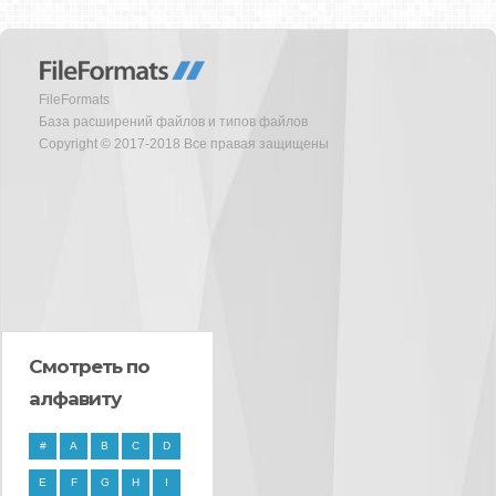
FileFormats
База расширений файлов и типов файлов
Copyright © 2017-2018 Все правая защищены
Смотреть по
алфавиту
#
A
B
C
D
E
F
G
H
I