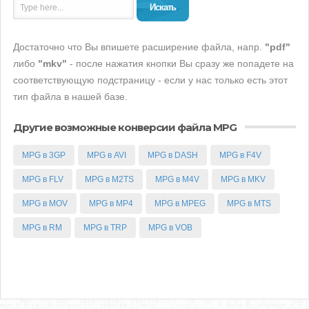
Искать
Достаточно что Вы впишете расширение файла, напр.
"pdf"
либо
"mkv"
- после нажатия кнопки Вы сразу же попадете на
соответствующую подстраницу - если у нас только есть этот
тип файла в нашей базе.
Другие возможные конверсии файла MPG
MPG в 3GP
MPG в AVI
MPG в DASH
MPG в F4V
MPG в FLV
MPG в M2TS
MPG в M4V
MPG в MKV
MPG в MOV
MPG в MP4
MPG в MPEG
MPG в MTS
MPG в RM
MPG в TRP
MPG в VOB