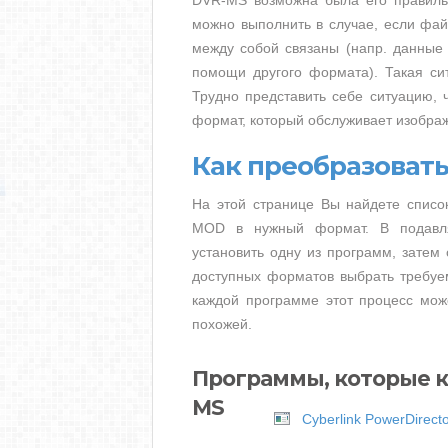
DVR-MS возможна была его правильн
можно выполнить в случае, если фай
между собой связаны (напр. данные
помощи другого формата). Такая си
Трудно представить себе ситуацию, 
формат, который обслуживает изобра
Как преобразоват
На этой странице Вы найдете списо
MOD в нужный формат. В подавля
установить одну из программ, затем
доступных форматов выбрать требуе
каждой программе этот процесс може
похожей.
Программы, которые 
MS
Cyberlink PowerDirect