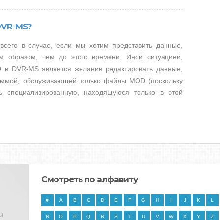
DVR-MS?
сего в случае, если мы хотим представить данные,
 образом, чем до этого времени. Иной ситуацией,
 в DVR-MS является желание редактировать данные,
ммой, обслуживающей только файлы MOD (поскольку
ь специализированную, находящуюся только в этой
Смотреть по алфавиту
#
A
B
C
D
E
F
G
H
I
J
K
L
ны
N
O
P
Q
R
S
T
U
V
W
X
Y
Z