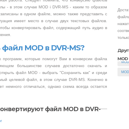
ая работа. Следует помнить, что конверсию файлов
лы - в этом случае MOD i DVR-MS - каким то образом
Доста
 записаны в одном файле, можно также представить с
файла
туация имеет место в случае двух текстовых файлов.
нажат
чтобы конвертировать файл, содержащий путь аудио в
соотв
жения.
тольк
ь файл MOD в DVR-MS?
Друг
MOD
к программ, которые помогут Вам в конверсии файла
MOD 
ющем большинстве случаев достаточно скачать и
MOD
 открыть файл MOD - выбрать "Сохранить как" и среди
мый целевой файл, в этом случае DVR-MS. Конечно в
т немного отличаться, однако схема всегда остается
конвертируют файл MOD в DVR-
or