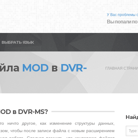
У Вас проблемы 
Вы попали по
ВЫБРАТЬ ЯЗЫК
айла
MOD
в
DVR-
ГЛАВНАЯ СТРАН
MOD в DVR-MS?
Най
 ничто другое, как изменение структуры данных,
зом, чтобы после записи файла с новым расширением