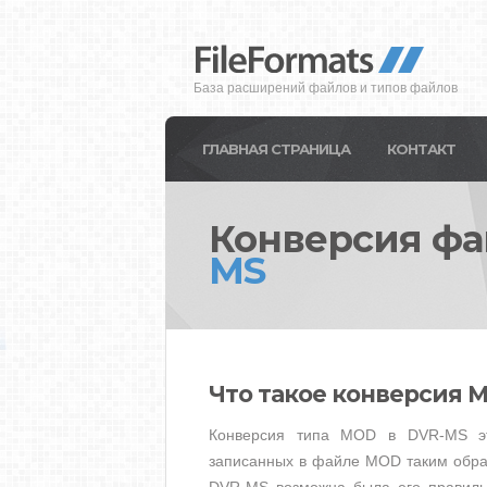
База расширений файлов и типов файлов
ГЛАВНАЯ СТРАНИЦА
КОНТАКТ
Конверсия ф
MS
Что такое конверсия 
Конверсия типа MOD в DVR-MS это
записанных в файле MOD таким обра