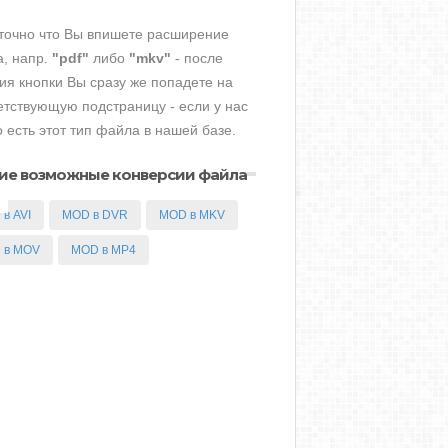
точно что Вы впишете расширение
, напр.
"pdf"
либо
"mkv"
- после
ия кнопки Вы сразу же попадете на
етствующую подстраницу - если у нас
о есть этот тип файла в нашей базе.
ие возможные конверсии файла
в AVI
MOD в DVR
MOD в MKV
 в MOV
MOD в MP4