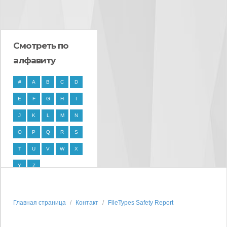
Смотреть по
алфавиту
#
A
B
C
D
E
F
G
H
I
J
K
L
M
N
O
P
Q
R
S
T
U
V
W
X
Y
Z
Главная страница
Контакт
FileTypes Safety Report