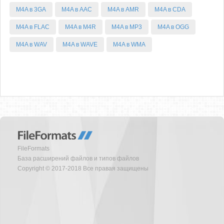
M4A в 3GA
M4A в AAC
M4A в AMR
M4A в CDA
M4A в FLAC
M4A в M4R
M4A в MP3
M4A в OGG
M4A в WAV
M4A в WAVE
M4A в WMA
FileFormats
База расширений файлов и типов файлов
Copyright © 2017-2018 Все правая защищены